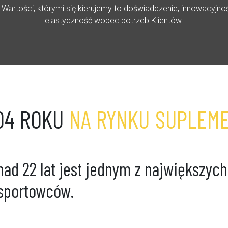
 Wartości, którymi się kierujemy to doświadczenie, innowacyjn
elastyczność wobec potrzeb Klientów.
04 ROKU
NA RYNKU SUPLEM
ponad 22 lat jest jednym z największy
 sportowców.