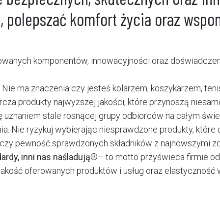
, polepszać komfort życia oraz wspom
sowanych komponentów, innowacyjności oraz doświadczenia
ie ma znaczenia czy jesteś kolarzem, koszykarzem, tenis
cza produkty najwyższej jakości, które przynoszą niesam
 się uznaniem stale rosnącej grupy odbiorców na całym św
ia. Nie ryzykuj wybierając niesprawdzone produkty, które 
 łączy pewność sprawdzonych składników z najnowszymi z
dy, inni nas naśladują
®– to motto przyświeca firmie od 
jakość oferowanych produktów i usług oraz elastyczność 