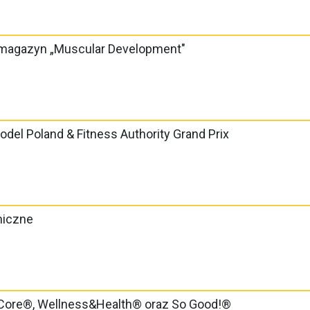
 magazyn „Muscular Development"
el Poland & Fitness Authority Grand Prix
niczne
, Core®, Wellness&Health® oraz So Good!®