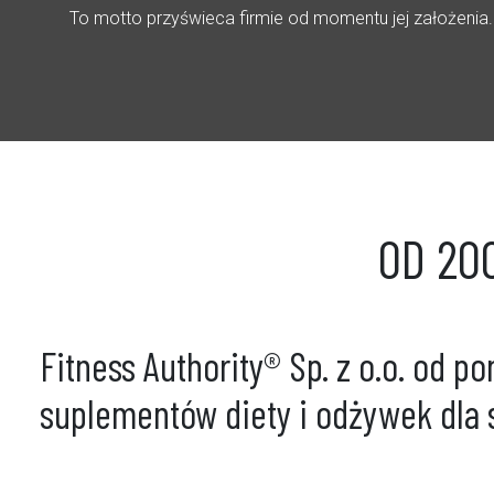
To motto przyświeca firmie od momentu jej założenia.
OD 20
Fitness Authority® Sp. z o.o. od 
suplementów diety i odżywek dla