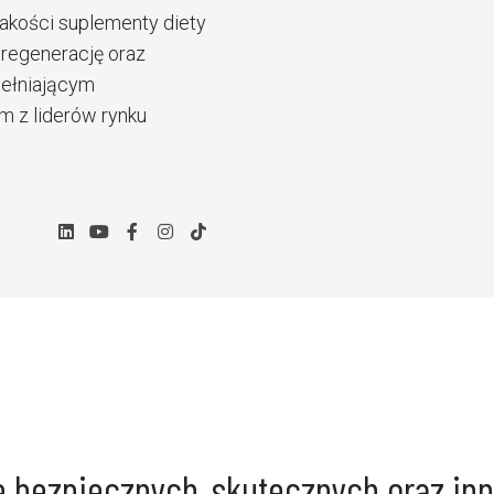
 jakości suplementy diety
 regenerację oraz
pełniającym
m z liderów rynku
bezpiecznych, skutecznych oraz inn