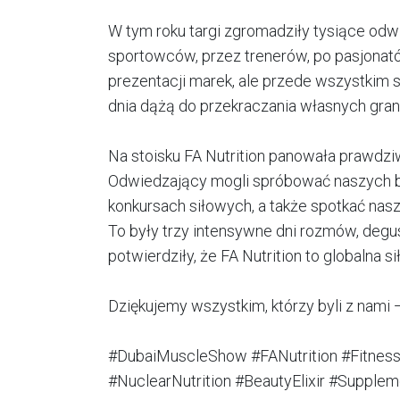
W tym roku targi zgromadziły tysiące odw
sportowców, przez trenerów, po pasjonató
prezentacji marek, ale przede wszystkim s
dnia dążą do przekraczania własnych gran
Na stoisku FA Nutrition panowała prawdz
Odwiedzający mogli spróbować naszych b
konkursach siłowych, a także spotkać na
To były trzy intensywne dni rozmów, degus
potwierdziły, że FA Nutrition to globalna 
Dziękujemy wszystkim, którzy byli z nami
#DubaiMuscleShow #FANutrition #Fitnes
#NuclearNutrition #BeautyElixir #Supple