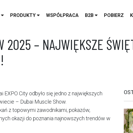
S
PRODUKTY
WSPÓŁPRACA
B2B
POBIERZ
 2025 – NAJWIĘKSZE ŚWIĘ
!
OS
i EXPO City odbyło się jedno z największych
 świecie – Dubai Muscle Show.
otkań z topowymi zawodnikami, pokazów,
onych okazji do poznania najnowszych trendów w