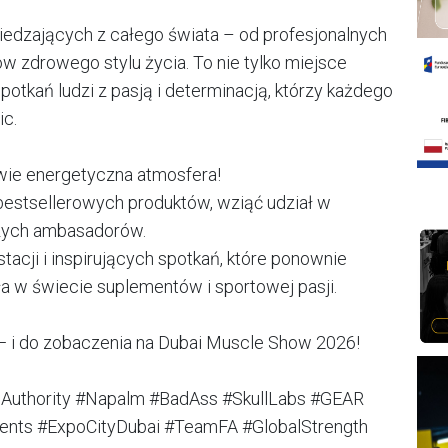
iedzających z całego świata – od profesjonalnych
w zdrowego stylu życia. To nie tylko miejsce
potkań ludzi z pasją i determinacją, którzy każdego
ic.
iwie energetyczna atmosfera!
estsellerowych produktów, wziąć udział w
szych ambasadorów.
tacji i inspirujących spotkań, które ponownie
siła w świecie suplementów i sportowej pasji.
 — i do zobaczenia na Dubai Muscle Show 2026!
sAuthority #Napalm #BadAss #SkullLabs #GEAR
ments #ExpoCityDubai #TeamFA #GlobalStrength